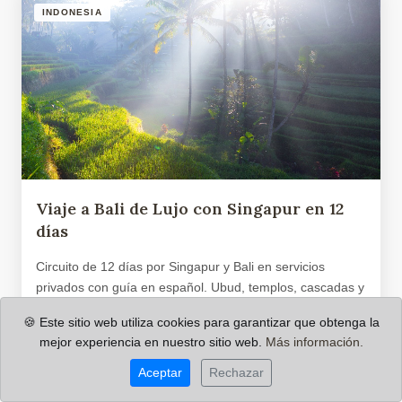
INDONESIA
Viaje a Bali de Lujo con Singapur en 12
días
Circuito de 12 días por Singapur y Bali en servicios
privados con guía en español. Ubud, templos, cascadas y
días de relax en la costa de la isla.
🍪 Este sitio web utiliza cookies para garantizar que obtenga la
VER VIAJE →
mejor experiencia en nuestro sitio web.
Más información.
Aceptar
Rechazar
PRECIO DESDE