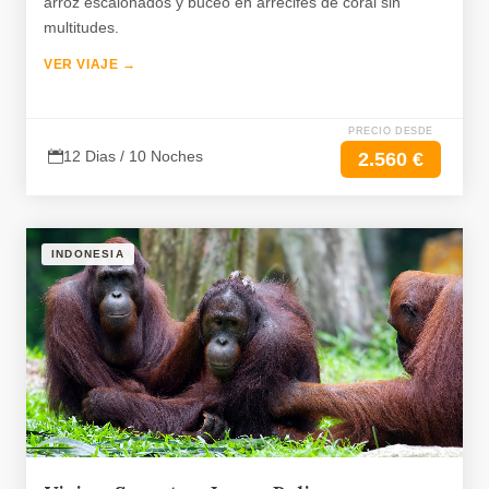
arroz escalonados y buceo en arrecifes de coral sin
multitudes.
VER VIAJE →
PRECIO DESDE
12 Dias / 10 Noches
2.560 €
INDONESIA