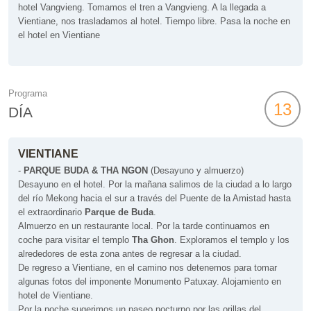
hotel Vangvieng. Tomamos el tren a Vangvieng.
A la llegada a
Vientiane, nos trasladamos al hotel. Tiempo libre. Pasa la noche en
el hotel en Vientiane
Programa
13
DÍA
VIENTIANE
-
PARQUE BUDA & THA NGON
(Desayuno y almuerzo)
Desayuno en el hotel. Por la mañana salimos de la ciudad a lo largo
del río Mekong hacia el sur a través del Puente de la Amistad hasta
el extraordinario
Parque de Buda
.
Almuerzo en un restaurante local. Por la tarde continuamos en
coche para visitar el templo
Tha Ghon
. Exploramos el templo y los
alrededores de esta zona antes de regresar a la ciudad.
De regreso a Vientiane, en el camino nos detenemos para tomar
algunas fotos del imponente Monumento Patuxay. Alojamiento en
hotel de Vientiane.
Por la noche sugerimos un paseo nocturno por las orillas del