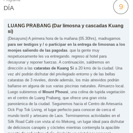
Programa
9
DÍA
LUANG PRABANG (Dar limosna y cascadas Kuang
si)
(Desayuno)
A primera hora de la mañana (05.30hrs), madrugamos
para ser testigos y / o participar en la
entrega de limosnas a los
monjes saliendo de las pagodas
.
que la gente muy
respetuosamente les va entregando. regreso al hotel para
desayunar y reponer fuerzas.
A continuación, saldremos en
dirección a las
cataratas de Kuang Si
a 20 kms de la ciudad. Una
vez ahí podrán disfrutar del privilegiado entorno y de las bellas
cataratas de 3 niveles, donde además, los más atrevidos podrán
bañarse en alguna de sus varias piscinas naturales. Almuerzo local.
Luego subiremos el
Mount Phousi
, una colina de tupida vegetación
en el centro de Luang Prabang, que ofrece una gran vista
panorámica de la ciudad.
Seguiremos hacia el Centro de Artesanía
Ock Pop Tok Living, el lugar perfecto para conocer de cerca el
mundo textil y artesano de Laos. Terminaremos actividades en el
Silk Road Café con vista al río Mekong, un lugar ideal para disfrutar
de deliciosos canapés y cócteles mientras contempla la apacible