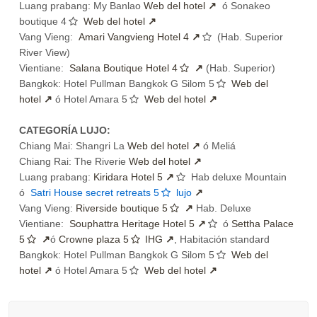
Luang prabang: My Banlao
Web del hotel
ó Sonakeo
boutique 4
Web del hotel
Vang Vieng:
Amari Vangvieng Hotel 4
(Hab. Superior
River View)
Vientiane:
Salana Boutique Hotel 4
(Hab. Superior)
Bangkok: Hotel Pullman Bangkok G Silom 5
Web del
hotel
ó Hotel Amara 5
Web del hotel
CATEGORÍA LUJO:
Chiang Mai: Shangri La
Web del hotel
ó Meliá
Chiang Rai: The Riverie
Web del hotel
Luang prabang:
Kiridara Hotel 5
Hab deluxe Mountain
ó
Satri House secret retreats 5
lujo
Vang Vieng:
Riverside boutique 5
Hab. Deluxe
Vientiane:
Souphattra Heritage Hotel 5
ó
Settha Palace
5
ó
Crowne plaza 5
IHG
, Habitación standard
Bangkok: Hotel Pullman Bangkok G Silom 5
Web del
hotel
ó Hotel Amara 5
Web del hotel