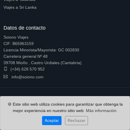
Viajes a Sri Lanka
Datos de contacto
Soiono Viajes
CIF: B65963159
Licencia Minorista/Mayorista: GC 002830
Carretera general Nº 48
39708 Mioño , Castro Urdiales (Cantabria).
(+34) 628 570 952
info@soiono.com
© Soiono Viajes, marca de Soiono Servcios Globales S.L. CIF
🍪 Este sitio web utiliza cookies para garantizar que obtenga la
B65963159
mejor experiencia en nuestro sitio web.
Más información.
Aceptar
Rechazar
Política de cookies
Condiciones de contratación