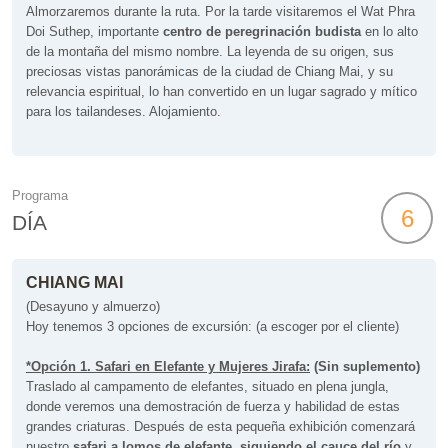
Almorzaremos durante la ruta. Por la tarde visitaremos el Wat Phra
Doi Suthep, importante
centro de peregrinación budista
en lo alto
de la montaña del mismo nombre. La leyenda de su origen, sus
preciosas vistas panorámicas de la ciudad de Chiang Mai, y su
relevancia espiritual, lo han convertido en un lugar sagrado y mítico
para los tailandeses. Alojamiento.
Programa
6
DÍA
CHIANG MAI
(Desayuno y almuerzo)
Hoy tenemos 3 opciones de excursión: (a escoger por el cliente)
*Opción 1. Safari en Elefante y Mujeres Jirafa:
(Sin suplemento)
Traslado al campamento de elefantes, situado en plena jungla,
donde veremos una demostración de fuerza y habilidad de estas
grandes criaturas. Después de esta pequeña exhibición comenzará
nuestro
safari a lomos de elefante, siguiendo el cauce del río
y