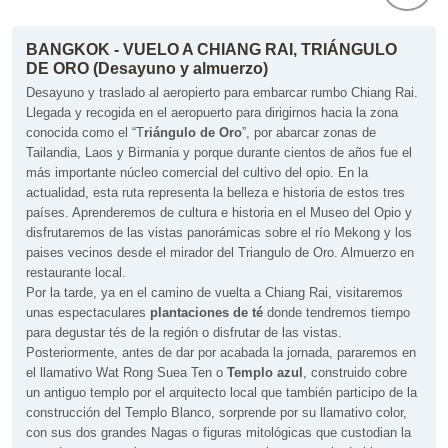
BANGKOK - VUELO A CHIANG RAI, TRIÁNGULO
DE ORO (Desayuno y almuerzo)
Desayuno y traslado al aeropierto para embarcar rumbo Chiang Rai.
Llegada y recogida en el aeropuerto para dirigirnos hacia la zona
conocida como el “T
riángulo de Oro
”, por abarcar zonas de
Tailandia, Laos y Birmania y porque durante cientos de años fue el
más importante núcleo comercial del cultivo del opio. En la
actualidad, esta ruta representa la belleza e historia de estos tres
países. Aprenderemos de cultura e historia en el Museo del Opio y
disfrutaremos de las vistas panorámicas sobre el río Mekong y los
paises vecinos desde el mirador del Triangulo de Oro. Almuerzo en
restaurante local.
Por la tarde, ya en el camino de vuelta a Chiang Rai, visitaremos
unas espectaculares
plantaciones de té
donde tendremos tiempo
para degustar tés de la región o disfrutar de las vistas.
Posteriormente, antes de dar por acabada la jornada, pararemos en
el llamativo Wat Rong Suea Ten o
Templo azul
, construido cobre
un antiguo templo por el arquitecto local que también participo de la
construcción del Templo Blanco, sorprende por su llamativo color,
con sus dos grandes Nagas o figuras mitológicas que custodian la