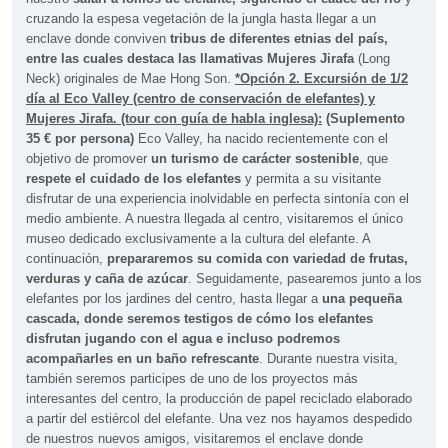
cruzando la espesa vegetación de la jungla hasta llegar a un
enclave donde conviven
tribus de diferentes etnias del país,
entre las cuales destaca las llamativas Mujeres Jirafa
(Long
Neck) originales de Mae Hong Son.
*Opción 2. Excursión de 1/2
día al Eco Valley (centro de conservación de elefantes) y
Mujeres Jirafa.
(tour con guía de habla inglesa)
:
(Suplemento
35 € por persona)
Eco Valley, ha nacido recientemente con el
objetivo de promover
un turismo de carácter sostenible
, que
respete el cuidado de los elefantes
y permita a su visitante
disfrutar de una experiencia inolvidable en perfecta sintonía con el
medio ambiente. A nuestra llegada al centro, visitaremos el único
museo dedicado exclusivamente a la cultura del elefante. A
continuación,
prepararemos su comida con variedad de frutas,
verduras y caña de azúcar
. Seguidamente, pasearemos junto a los
elefantes por los jardines del centro, hasta llegar a
una pequeña
cascada, donde seremos testigos de cómo los elefantes
disfrutan jugando con el agua e incluso podremos
acompañarles en un baño refrescante
. Durante nuestra visita,
también seremos participes de uno de los proyectos más
interesantes del centro, la producción de papel reciclado elaborado
a partir del estiércol del elefante. Una vez nos hayamos despedido
de nuestros nuevos amigos, visitaremos el enclave donde