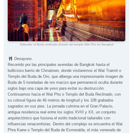
Tailandia: el Buda reclinado dorado del templo Wat Pho en Bangkok
Desayuno.
Recorrido por las principales avenidas de Bangkok hasta el
bullicioso barrio de Chinatown, donde visitaremos el Wat Traimit o
Templo del Buda de Oro, que alberga una impresionante imagen de
Buda de 5 toneladas de oro macizo que permaneció oculta durante
siglos bajo una capa de yeso para evitar su destrucción.
Continuamos hacia el Wat Pho o Templo del Buda Reclinado, con
su colosal figura de 46 metros de longitud y los 108 grabados
sagrados en sus pies. La jornada culmina en el Gran Palacio,
antigua residencia real entre los siglos XVIII y XX, un conjunto
arquitectónico que fusiona el estilo tradicional tailandés con
influencias renacentistas. Dentro del complejo se encuentra el Wat
Phra Kaew o Templo del Buda de Esmeralda, el más venerado de