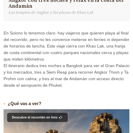
Angkor con tres noches y relax en la costa del
Andamán
Los templos de Angkor y las playas de Khao Lak
En Soiono lo tenemos claro: hay viajeros que quieren playa al final
del recorrido, pero no les convence meterse en ferries ni depender
de horarios de lancha. Este viaje cierra con Khao Lak, una franja
de costa continental con cuatro parques nacionales cerca y playas
que miden kilómetros.
El itinerario dedica tres noches a Bangkok para ver el Gran Palacio
y los mercados, tres a Siem Reap para recorrer Angkor Thom y Ta
Prohm con calma, y tres al mar de Andamán con acceso directo
desde el aeropuerto de Phuket.
¿Qué vas a ver?
Descubre el recorrido en foto