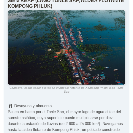
SIEM REAP (LAGO TONLE SAP, ALDEA FLOTANTE
KOMPONG PHLUK)
Camboya: casas sobre pilotes en el pueblo flotante de Kampong Phluk, lago Tonlé
Sap
Desayuno y almuerzo.
Paseo en barco por el Tonle Sap, el mayor lago de agua dulce del
sureste asiático, cuya superficie puede multiplicarse por diez
durante la estación de lluvias (de 2.600 a 25.000 km²). Navegamos
hasta la aldea flotante de Kompong Phluk, un poblado construido