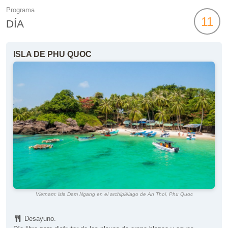
Programa
11
DÍA
ISLA DE PHU QUOC
Vietnam: isla Dam Ngang en el archipiélago de An Thoi, Phu Quoc
Desayuno.