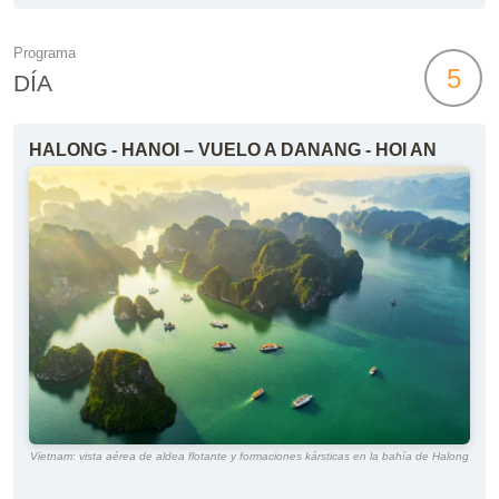
Programa
5
DÍA
HALONG - HANOI – VUELO A DANANG - HOI AN
Vietnam: vista aérea de aldea flotante y formaciones kársticas en la bahía de Halong