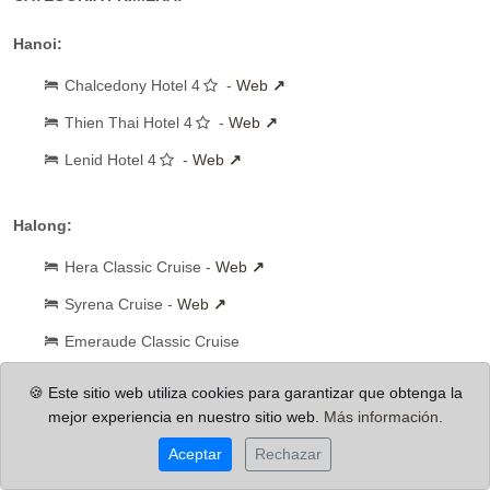
Hanoi:
Chalcedony Hotel 4
-
Web
Thien Thai Hotel 4
-
Web
Lenid Hotel 4
-
Web
Halong:
Hera Classic Cruise -
Web
Syrena Cruise -
Web
Emeraude Classic Cruise
🍪 Este sitio web utiliza cookies para garantizar que obtenga la
Hoian:
mejor experiencia en nuestro sitio web.
Más información.
Royal Riverside 4
-
Web
Aceptar
Rechazar
Le Charm 4
-
Web