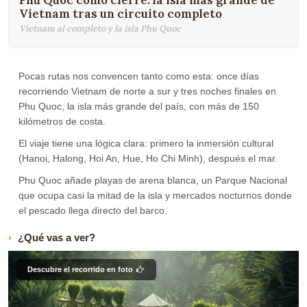
Phu Quoc como cierre: la isla más grande de
Vietnam tras un circuito completo
Vietnam al completo y la isla Phu Quoc
Pocas rutas nos convencen tanto como esta: once días
recorriendo Vietnam de norte a sur y tres noches finales en
Phu Quoc, la isla más grande del país, con más de 150
kilómetros de costa.
El viaje tiene una lógica clara: primero la inmersión cultural
(Hanoi, Halong, Hoi An, Hue, Ho Chi Minh), después el mar.
Phu Quoc añade playas de arena blanca, un Parque Nacional
que ocupa casi la mitad de la isla y mercados nocturnos donde
el pescado llega directo del barco.
¿Qué vas a ver?
Descubre el recorrido en foto