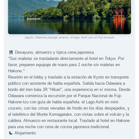
Japón: Hakone paisaje sereno, el lago Ashi con el Fuji nevado
Desayuno, almuerzo y típica cena japonesa.
*Sus maletas se trasladarán directamente al hotel en Tokyo. Por
favor, preparen equipaje de mano para 1 noche sin maletas en
Hakone.*
Reunión en el lobby y traslado a la estación de Kyoto en transporte
público con asistente de habla española. Salida hacia Odawara a
bordo del tren bala JR "Hikari", una experiencia en sí misma. Desde
Odawara comienza la excursión por el Parque Nacional de Fuji-
Hakone-Izu con guía de habla española: el Lago Ashi en mini-
crucero, con las cimas nevadas de fondo en los días despejados, y
el teleférico del Monte Komagatake, con vistas sobre el volcán y la
caldera. Almuerzo en restaurante local. Traslado al hotel en Hakone
para una noche con cena de cocina japonesa tradicional.
Alojamiento.