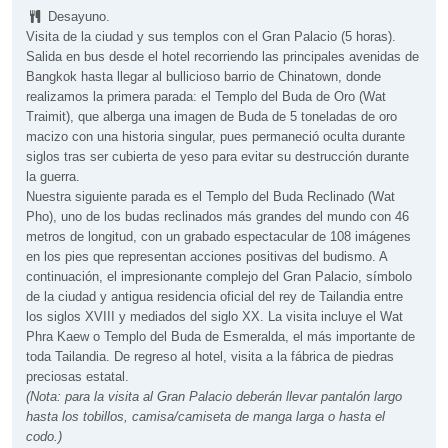
Desayuno.
Visita de la ciudad y sus templos con el Gran Palacio (5 horas).
Salida en bus desde el hotel recorriendo las principales avenidas de
Bangkok hasta llegar al bullicioso barrio de Chinatown, donde
realizamos la primera parada: el Templo del Buda de Oro (Wat
Traimit), que alberga una imagen de Buda de 5 toneladas de oro
macizo con una historia singular, pues permaneció oculta durante
siglos tras ser cubierta de yeso para evitar su destrucción durante
la guerra.
Nuestra siguiente parada es el Templo del Buda Reclinado (Wat
Pho), uno de los budas reclinados más grandes del mundo con 46
metros de longitud, con un grabado espectacular de 108 imágenes
en los pies que representan acciones positivas del budismo. A
continuación, el impresionante complejo del Gran Palacio, símbolo
de la ciudad y antigua residencia oficial del rey de Tailandia entre
los siglos XVIII y mediados del siglo XX. La visita incluye el Wat
Phra Kaew o Templo del Buda de Esmeralda, el más importante de
toda Tailandia. De regreso al hotel, visita a la fábrica de piedras
preciosas estatal.
(Nota: para la visita al Gran Palacio deberán llevar pantalón largo
hasta los tobillos, camisa/camiseta de manga larga o hasta el
codo.)