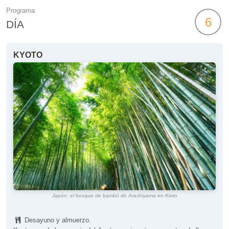
Programa
6
DÍA
KYOTO
Japón: el bosque de bambú de Arashiyama en Kioto
Desayuno y almuerzo.