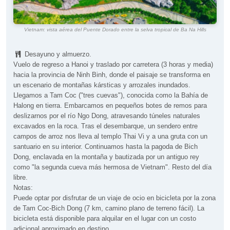
Vietnam: vista aérea del Puente Dorado entre la selva tropical de Ba Na Hills
Desayuno y almuerzo.
Vuelo de regreso a Hanoi y traslado por carretera (3 horas y media)
hacia la provincia de Ninh Binh, donde el paisaje se transforma en
un escenario de montañas kársticas y arrozales inundados.
Llegamos a Tam Coc ("tres cuevas"), conocida como la Bahía de
Halong en tierra. Embarcamos en pequeños botes de remos para
deslizarnos por el río Ngo Dong, atravesando túneles naturales
excavados en la roca. Tras el desembarque, un sendero entre
campos de arroz nos lleva al templo Thai Vi y a una gruta con un
santuario en su interior. Continuamos hasta la pagoda de Bich
Dong, enclavada en la montaña y bautizada por un antiguo rey
como "la segunda cueva más hermosa de Vietnam". Resto del día
libre.
Notas:
Puede optar por disfrutar de un viaje de ocio en bicicleta por la zona
de Tam Coc-Bich Dong (7 km, camino plano de terreno fácil). La
bicicleta está disponible para alquilar en el lugar con un costo
adicional aproximado en destino