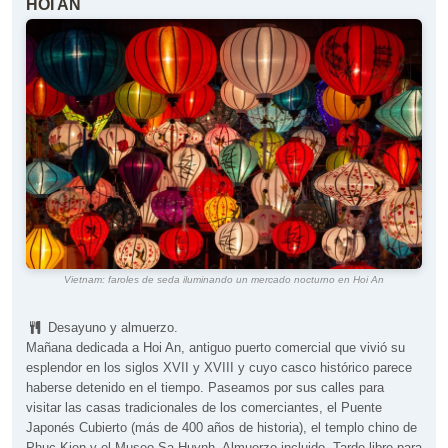
HOI AN
Vietnam: faroles de seda iluminando un mercado nocturno en Hoi An
Desayuno y almuerzo.
Mañana dedicada a Hoi An, antiguo puerto comercial que vivió su
esplendor en los siglos XVII y XVIII y cuyo casco histórico parece
haberse detenido en el tiempo. Paseamos por sus calles para
visitar las casas tradicionales de los comerciantes, el Puente
Japonés Cubierto (más de 400 años de historia), el templo chino de
Phuc Kien y el Museo Sa Huynh. Almuerzo incluido. Tarde libre para