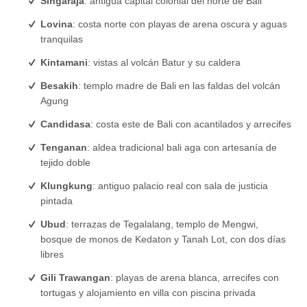
Singaraja
: antigua capital colonial del norte de Bali
Lovina
: costa norte con playas de arena oscura y aguas
tranquilas
Kintamani
: vistas al volcán Batur y su caldera
Besakih
: templo madre de Bali en las faldas del volcán
Agung
Candidasa
: costa este de Bali con acantilados y arrecifes
Tenganan
: aldea tradicional bali aga con artesanía de
tejido doble
Klungkung
: antiguo palacio real con sala de justicia
pintada
Ubud
: terrazas de Tegalalang, templo de Mengwi,
bosque de monos de Kedaton y Tanah Lot, con dos días
libres
Gili Trawangan
: playas de arena blanca, arrecifes con
tortugas y alojamiento en villa con piscina privada