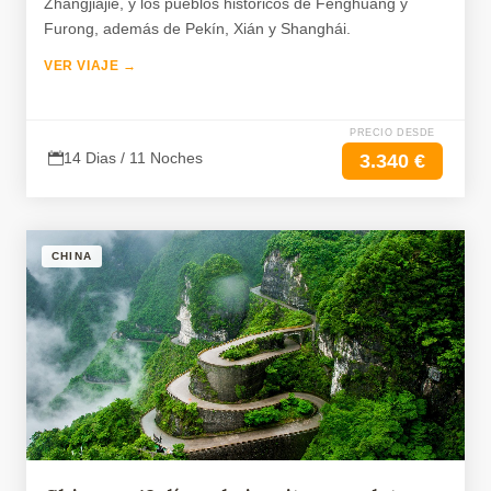
Zhangjiajie, y los pueblos históricos de Fenghuang y
Furong, además de Pekín, Xián y Shanghái.
VER VIAJE →
PRECIO DESDE
14 Dias / 11 Noches
3.340 €
CHINA