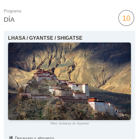
Programa
10
DÍA
LHASA / GYANTSE / SHIGATSE
Tibet: fortaleza de Gyantse
Desayuno y almuerzo.