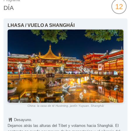
12
DÍA
LHASA / VUELO A SHANGHÁI
China: la casa de té Huxinting, jardín Yuyuan, Shanghái
Desayuno.
Dejamos atrás las alturas del Tíbet y volamos hacia Shanghái. El