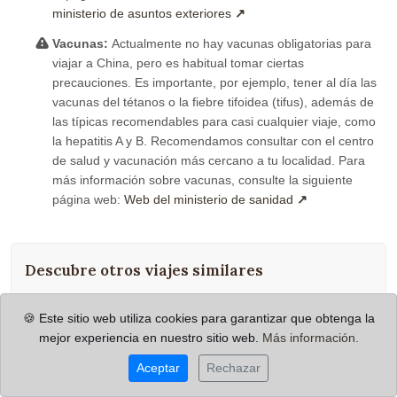
ministerio de asuntos exteriores
Vacunas:
Actualmente no hay vacunas obligatorias para
viajar a China, pero es habitual tomar ciertas
precauciones. Es importante, por ejemplo, tener al día las
vacunas del tétanos o la fiebre tifoidea (tifus), además de
las típicas recomendables para casi cualquier viaje, como
la hepatitis A y B. Recomendamos consultar con el centro
de salud y vacunación más cercano a tu localidad. Para
más información sobre vacunas, consulte la siguiente
página web:
Web del ministerio de sanidad
Descubre otros viajes similares
🍪 Este sitio web utiliza cookies para garantizar que obtenga la
Viajero que profundiza
mejor experiencia en nuestro sitio web.
Más información.
Guía de habla hispana
Aceptar
Rechazar
Viajes en grupo