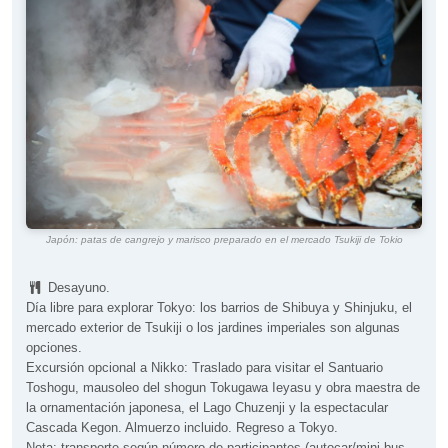
Japón: patas de cangrejo y marisco preparado en el mercado Tsukiji de Tokio
Desayuno.
Día libre para explorar Tokyo: los barrios de Shibuya y Shinjuku, el
mercado exterior de Tsukiji o los jardines imperiales son algunas
opciones.
Excursión opcional a Nikko: Traslado para visitar el Santuario
Toshogu, mausoleo del shogun Tokugawa Ieyasu y obra maestra de
la ornamentación japonesa, el Lago Chuzenji y la espectacular
Cascada Kegon. Almuerzo incluido. Regreso a Tokyo.
Nota: transporte según número de participantes (autocar/mini-bus,