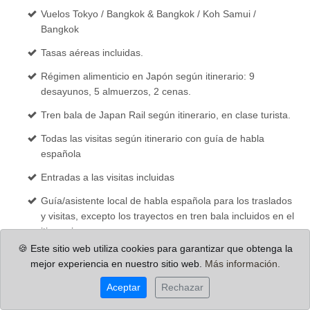
Vuelos Tokyo / Bangkok & Bangkok / Koh Samui /
Bangkok
Tasas aéreas incluidas.
Régimen alimenticio en Japón según itinerario: 9
desayunos, 5 almuerzos, 2 cenas.
Tren bala de Japan Rail según itinerario, en clase turista.
Todas las visitas según itinerario con guía de habla
española
Entradas a las visitas incluidas
Guía/asistente local de habla española para los traslados
y visitas, excepto los trayectos en tren bala incluidos en el
itinerario.
🍪 Este sitio web utiliza cookies para garantizar que obtenga la
Todos los traslados privados según itinerario (en autocar,
mejor experiencia en nuestro sitio web.
Más información.
mini-bus, coche privado, taxi o transporte público,
dependiendo del nº de pasajeros) con guía de habla
Aceptar
Rechazar
española, incluyendo las entradas a los monumentos