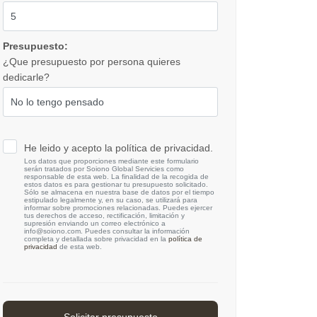
Presupuesto:
¿Que presupuesto por persona quieres
dedicarle?
He leido y acepto la política de privacidad.
Los datos que proporciones mediante este formulario
serán tratados por Soiono Global Servicies como
responsable de esta web. La finalidad de la recogida de
estos datos es para gestionar tu presupuesto solicitado.
Sólo se almacena en nuestra base de datos por el tiempo
estipulado legalmente y, en su caso, se utilizará para
informar sobre promociones relacionadas. Puedes ejercer
tus derechos de acceso, rectificación, limitación y
supresión enviando un correo electrónico a
info@soiono.com. Puedes consultar la información
completa y detallada sobre privacidad en la
política de
privacidad
de esta web.