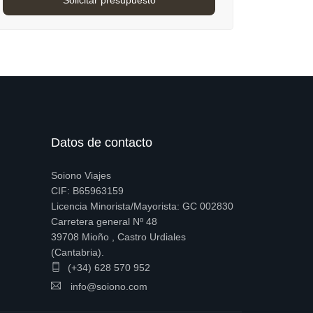
Datos de contacto
Soiono Viajes
CIF: B65963159
Licencia Minorista/Mayorista: GC 002830
Carretera general Nº 48
39708 Mioño , Castro Urdiales
(Cantabria).
(+34) 628 570 952
info@soiono.com