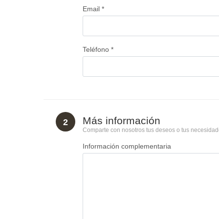
Email *
Teléfono *
Más información
2
Comparte con nosotros tus deseos o tus necesidade
Información complementaria