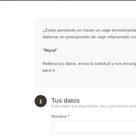
¿Estás pensando en hacer un viaje emocionante
elaborar un presupuesto de viaje relacionado co
"
Nepal
"
Rellena tus datos, envía la solicitud y nos enca
para ti.
Tus datos
1
Estos datos son importantes, van a permitirnos envi
Nombre *