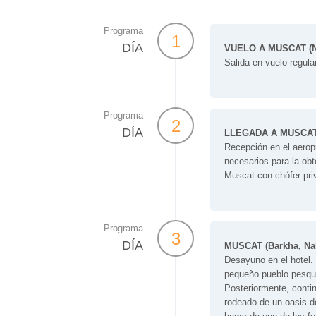
Programa
1
DÍA
VUELO A MUSCAT (N
Salida en vuelo regul
Programa
2
DÍA
LLEGADA A MUSCA
Recepción en el aeropu
necesarios para la obt
Muscat con chófer priv
Programa
3
DÍA
MUSCAT (Barkha, Nak
Desayuno en el hotel.
pequeño pueblo pesque
Posteriormente, conti
rodeado de un oasis d