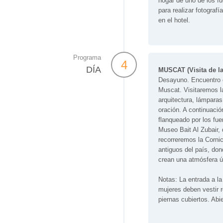
hogar de uno de los fu
para realizar fotografí
en el hotel.
Programa
4
DÍA
MUSCAT (Visita de la
Desayuno. Encuentro en
Muscat. Visitaremos l
arquitectura, lámparas
oración. A continuació
flanqueado por los fue
Museo Bait Al Zubair, 
recorreremos la Corni
antiguos del país, do
crean una atmósfera ún
Notas: La entrada a l
mujeres deben vestir r
piernas cubiertos. Abi