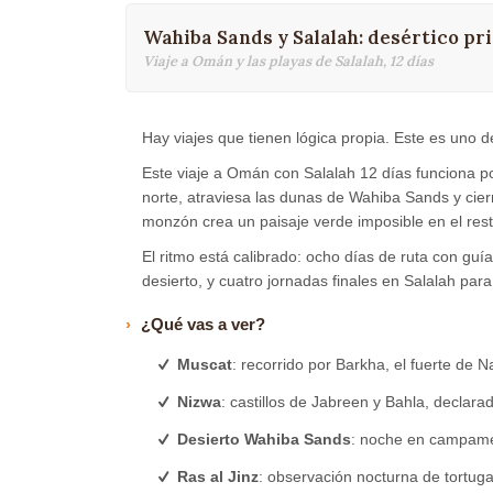
Wahiba Sands y Salalah: desértico prim
Viaje a Omán y las playas de Salalah, 12 días
Hay viajes que tienen lógica propia. Este es uno de
Este viaje a Omán con Salalah 12 días funciona 
norte, atraviesa las dunas de Wahiba Sands y cierr
monzón crea un paisaje verde imposible en el rest
El ritmo está calibrado: ocho días de ruta con gu
desierto, y cuatro jornadas finales en Salalah para
¿Qué vas a ver?
Muscat
: recorrido por Barkha, el fuerte de N
Nizwa
: castillos de Jabreen y Bahla, declar
Desierto Wahiba Sands
: noche en campamen
Ras al Jinz
: observación nocturna de tortug