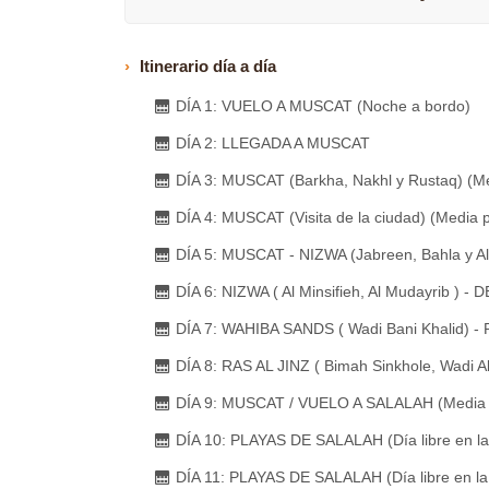
Itinerario día a día
DÍA 1: VUELO A MUSCAT (Noche a bordo)
DÍA 2: LLEGADA A MUSCAT
DÍA 3: MUSCAT (Barkha, Nakhl y Rustaq) (M
DÍA 4: MUSCAT (Visita de la ciudad) (Media 
DÍA 5: MUSCAT - NIZWA (Jabreen, Bahla y A
DÍA 6: NIZWA ( Al Minsifieh, Al Mudayrib )
DÍA 7: WAHIBA SANDS ( Wadi Bani Khalid) - 
DÍA 8: RAS AL JINZ ( Bimah Sinkhole, Wadi 
DÍA 9: MUSCAT / VUELO A SALALAH (Media 
DÍA 10: PLAYAS DE SALALAH (Día libre en la
DÍA 11: PLAYAS DE SALALAH (Día libre en la