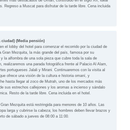
ertes más destacados de Omán, construido en el siglo XII, ideal
as. Regreso a Muscat para disfrutar de la tarde libre. Cena incluida
 ciudad) (Media pensión)
 el lobby del hotel para comenzar el recorrido por la ciudad de
a Gran Mezquita, la más grande del país, famosa por su
 y la alfombra de una sola pieza que cubre toda la sala de
n, realizaremos una parada fotográfica frente al Palacio Al Alam,
rtes portugueses Jalali y Mirani. Continuaremos con la visita al
que ofrece una visión de la cultura e historia omaní, y
che hasta llegar al zoco de Mutrah, uno de los mercados más
nde sus estrechos callejones y los aromas a incienso y sándalo
ica. Resto de la tarde libre. Cena incluida en el hotel.
a Gran Mezquita está restringida para menores de 10 años. Las
opa larga y cubrirse la cabeza; los hombres deben llevar brazos y
erto de sábado a jueves de 08:00 a 11:00.