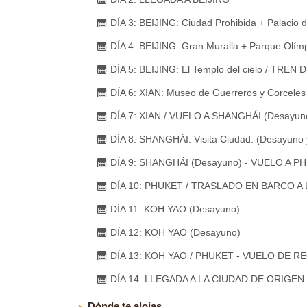
DÍA 3: BEIJING: Ciudad Prohibida + Palacio
DÍA 4: BEIJING: Gran Muralla + Parque Olím
DÍA 5: BEIJING: El Templo del cielo / TRE
DÍA 6: XIAN: Museo de Guerreros y Corceles
DÍA 7: XIAN / VUELO A SHANGHÁI (Desayuno
DÍA 8: SHANGHÁI: Visita Ciudad. (Desayuno 
DÍA 9: SHANGHÁI (Desayuno) - VUELO A P
DÍA 10: PHUKET / TRASLADO EN BARCO A 
DÍA 11: KOH YAO (Desayuno)
DÍA 12: KOH YAO (Desayuno)
DÍA 13: KOH YAO / PHUKET - VUELO DE 
DÍA 14: LLEGADA A LA CIUDAD DE ORIGEN
Dónde te alojas