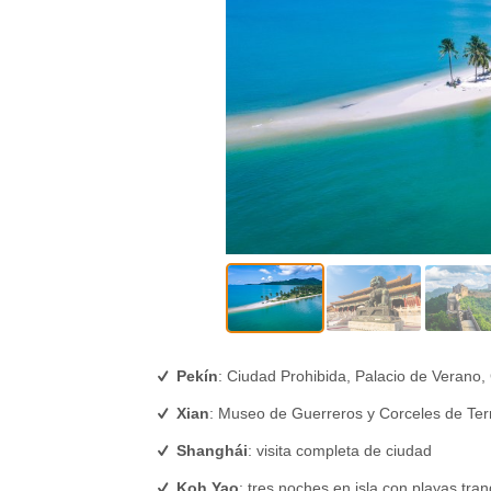
Pekín
: Ciudad Prohibida, Palacio de Verano,
Xian
: Museo de Guerreros y Corceles de Ter
Shanghái
: visita completa de ciudad
Koh Yao
: tres noches en isla con playas tran