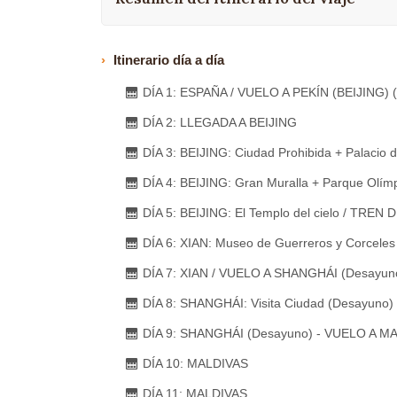
Itinerario día a día
DÍA 1: ESPAÑA / VUELO A PEKÍN (BEIJING) 
DÍA 2: LLEGADA A BEIJING
DÍA 3: BEIJING: Ciudad Prohibida + Palacio
DÍA 4: BEIJING: Gran Muralla + Parque Olím
DÍA 5: BEIJING: El Templo del cielo / TRE
DÍA 6: XIAN: Museo de Guerreros y Corceles
DÍA 7: XIAN / VUELO A SHANGHÁI (Desayuno
DÍA 8: SHANGHÁI: Visita Ciudad (Desayuno)
DÍA 9: SHANGHÁI (Desayuno) - VUELO A M
DÍA 10: MALDIVAS
DÍA 11: MALDIVAS