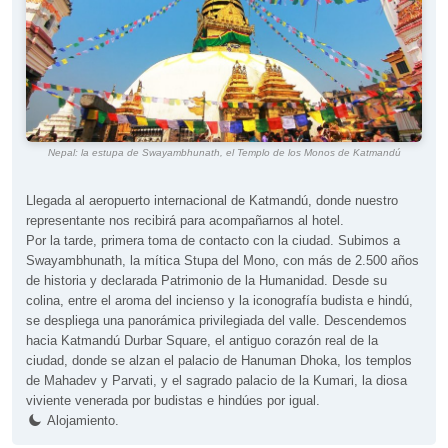
Nepal: la estupa de Swayambhunath, el Templo de los Monos de Katmandú
Llegada al aeropuerto internacional de Katmandú, donde nuestro
representante nos recibirá para acompañarnos al hotel.
Por la tarde, primera toma de contacto con la ciudad. Subimos a
Swayambhunath, la mítica Stupa del Mono, con más de 2.500 años
de historia y declarada Patrimonio de la Humanidad. Desde su
colina, entre el aroma del incienso y la iconografía budista e hindú,
se despliega una panorámica privilegiada del valle. Descendemos
hacia Katmandú Durbar Square, el antiguo corazón real de la
ciudad, donde se alzan el palacio de Hanuman Dhoka, los templos
de Mahadev y Parvati, y el sagrado palacio de la Kumari, la diosa
viviente venerada por budistas e hindúes por igual.
Alojamiento.