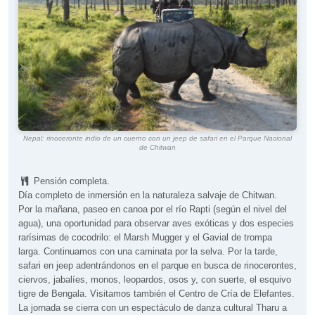
Nepal: rinoceronte indio de un cuerno con un jeep de safari en el Parque Nacional
de Chitwan
Pensión completa.
Día completo de inmersión en la naturaleza salvaje de Chitwan.
Por la mañana, paseo en canoa por el río Rapti (según el nivel del
agua), una oportunidad para observar aves exóticas y dos especies
rarísimas de cocodrilo: el Marsh Mugger y el Gavial de trompa
larga. Continuamos con una caminata por la selva. Por la tarde,
safari en jeep adentrándonos en el parque en busca de rinocerontes,
ciervos, jabalíes, monos, leopardos, osos y, con suerte, el esquivo
tigre de Bengala. Visitamos también el Centro de Cría de Elefantes.
La jornada se cierra con un espectáculo de danza cultural Tharu a