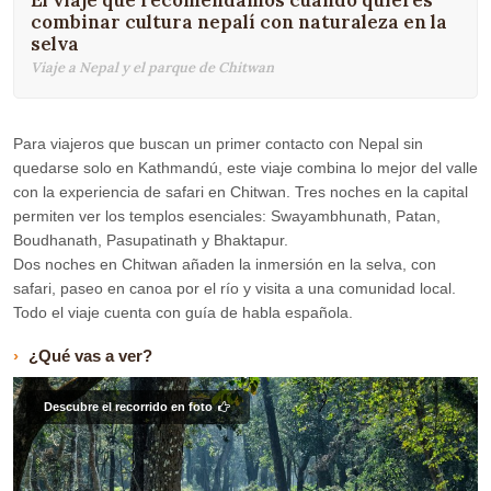
El viaje que recomendamos cuando quieres
combinar cultura nepalí con naturaleza en la
selva
Viaje a Nepal y el parque de Chitwan
Para viajeros que buscan un primer contacto con Nepal sin
quedarse solo en Kathmandú, este viaje combina lo mejor del valle
con la experiencia de safari en Chitwan. Tres noches en la capital
permiten ver los templos esenciales: Swayambhunath, Patan,
Boudhanath, Pasupatinath y Bhaktapur.
Dos noches en Chitwan añaden la inmersión en la selva, con
safari, paseo en canoa por el río y visita a una comunidad local.
Todo el viaje cuenta con guía de habla española.
¿Qué vas a ver?
Descubre el recorrido en foto