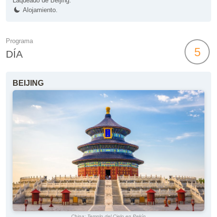
Laqueado de Beijing.
Alojamiento.
Programa
5
DÍA
BEIJING
China: Templo del Cielo en Pekín