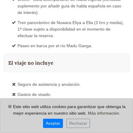
suplemento por añadir guía de habla española en caso
de interés).
Tren panorámico de Nuwara Eliya a Ella (3 hrs y media),
1ª clase sujeto a disponibilidad en el momento de
efectuar la reserva.
Paseo en barca por el río Madu Ganga.
El viaje no incluye
Seguro de asistencia y anulación.
Gastos de visado.
Propinas y gastos personales.
🍪 Este sitio web utiliza cookies para garantizar que obtenga la
mejor experiencia en nuestro sitio web.
Más información.
Cualquier servicio no mencionado en el apartado:
"incluye".
Aceptar
Rechazar
Suplemento guía de habla española.