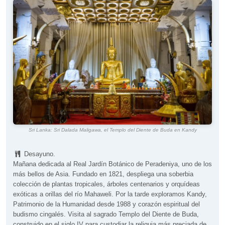
Sri Lanka: Sri Dalada Maligawa, el Templo del Diente de Buda en Kandy
Desayuno.
Mañana dedicada al Real Jardín Botánico de Peradeniya, uno de los
más bellos de Asia. Fundado en 1821, despliega una soberbia
colección de plantas tropicales, árboles centenarios y orquídeas
exóticas a orillas del río Mahaweli. Por la tarde exploramos Kandy,
Patrimonio de la Humanidad desde 1988 y corazón espiritual del
budismo cingalés. Visita al sagrado Templo del Diente de Buda,
construido en el siglo IV para custodiar la reliquia más preciada de