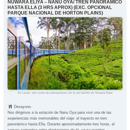
NUWARA ELIYA – NANU OYA/ TREN PANORÁMICO
HASTA ELLA (3 HRS APROX) (EXC. OPCIONAL
PARQUE NACIONAL DE HORTON PLAINS)
Sri Lanka: tren entre las plantaciones de té del distrito de Nuwara Eliya
Desayuno.
Nos dirigimos a la estación de Nanu Oya para vivir una de las
experiencias más memorables del viaje: el trayecto en tren
panorámico hasta Ella. Durante aproximadamente tres horas, el
convoy serpentea entre plantaciones de té, cruza puentes