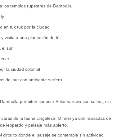
a a los templos rupestres de Dambulla
ndy
o en tuk tuk por la ciudad
 visita a una plantación de té
 el sur
necer
or la ciudad colonial
yas del sur con ambiente surfero
n Dambulla permiten conocer Polonnaruwa con calma, sin
s caras de la fauna cingalesa: Minneriya con manadas de
de leopardo y paisaje más abierto.
circuito donde el paisaje se contempla sin actividad