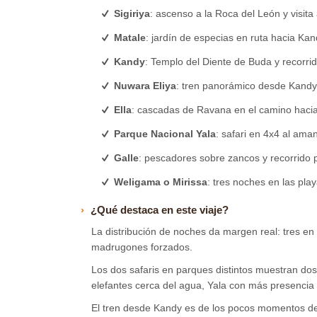
Sigiriya
: ascenso a la Roca del León y visit
Matale
: jardín de especias en ruta hacia Ka
Kandy
: Templo del Diente de Buda y recorrid
Nuwara Eliya
: tren panorámico desde Kandy y
Ella
: cascadas de Ravana en el camino hacia
Parque Nacional Yala
: safari en 4x4 al ama
Galle
: pescadores sobre zancos y recorrido p
Weligama o Mirissa
: tres noches en las pla
¿Qué destaca en este viaje?
La distribución de noches da margen real: tres e
madrugones forzados.
Los dos safaris en parques distintos muestran do
elefantes cerca del agua, Yala con más presencia 
El tren desde Kandy es de los pocos momentos del 