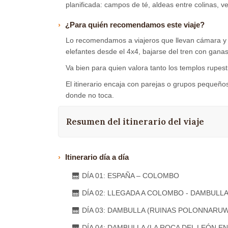
planificada: campos de té, aldeas entre colinas, v
¿Para quién recomendamos este viaje?
Lo recomendamos a viajeros que llevan cámara y qu
elefantes desde el 4x4, bajarse del tren con gana
Va bien para quien valora tanto los templos rupest
El itinerario encaja con parejas o grupos pequeños
donde no toca.
Resumen del itinerario del viaje
Itinerario día a día
DÍA 01: ESPAÑA – COLOMBO
DÍA 02: LLEGADA A COLOMBO - DAMBULLA
DÍA 03: DAMBULLA (RUINAS POLONNARUWA -
DÍA 04: DAMBULLA (LA ROCA DEL LEÓN EN