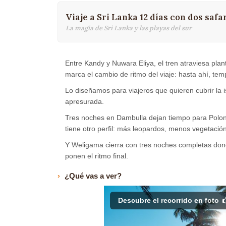
Viaje a Sri Lanka 12 días con dos saf
La magia de Sri Lanka y las playas del sur
Entre Kandy y Nuwara Eliya, el tren atraviesa pla
marca el cambio de ritmo del viaje: hasta ahí, tem
Lo diseñamos para viajeros que quieren cubrir la i
apresurada.
Tres noches en Dambulla dejan tiempo para Polonna
tiene otro perfil: más leopardos, menos vegetació
Y Weligama cierra con tres noches completas dond
ponen el ritmo final.
¿Qué vas a ver?
Descubre el recorrido en foto