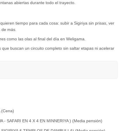
entanas abiertas durante todo el trayecto.
ieren tiempo para cada cosa: subir a Sigiriya sin prisas, ver
s de más.
res como las olas al final del día en Weligama.
 que buscan un circuito completo sin saltar etapas ni acelerar
 (Cena)
 SAFARI EN 4 X 4 EN MINNERIYA ) (Media pensión)
 SIGIRIYA & TEMPLOS DE DAMBULLA) (Media pensión)