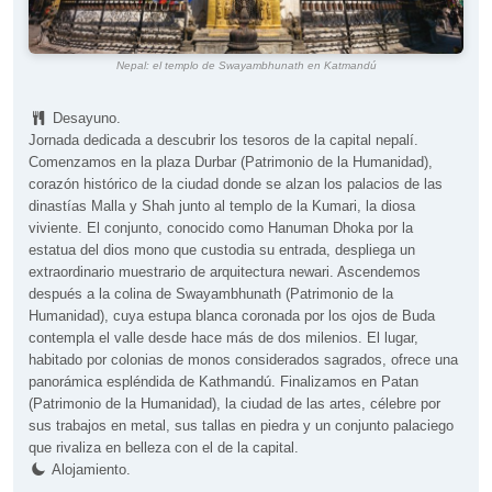
Nepal: el templo de Swayambhunath en Katmandú
Desayuno.
Jornada dedicada a descubrir los tesoros de la capital nepalí.
Comenzamos en la plaza Durbar (Patrimonio de la Humanidad),
corazón histórico de la ciudad donde se alzan los palacios de las
dinastías Malla y Shah junto al templo de la Kumari, la diosa
viviente. El conjunto, conocido como Hanuman Dhoka por la
estatua del dios mono que custodia su entrada, despliega un
extraordinario muestrario de arquitectura newari. Ascendemos
después a la colina de Swayambhunath (Patrimonio de la
Humanidad), cuya estupa blanca coronada por los ojos de Buda
contempla el valle desde hace más de dos milenios. El lugar,
habitado por colonias de monos considerados sagrados, ofrece una
panorámica espléndida de Kathmandú. Finalizamos en Patan
(Patrimonio de la Humanidad), la ciudad de las artes, célebre por
sus trabajos en metal, sus tallas en piedra y un conjunto palaciego
que rivaliza en belleza con el de la capital.
Alojamiento.