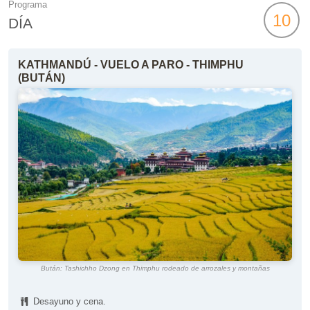
Programa
10
DÍA
KATHMANDÚ - VUELO A PARO - THIMPHU
(BUTÁN)
Bután: Tashichho Dzong en Thimphu rodeado de arrozales y montañas
Desayuno y cena.