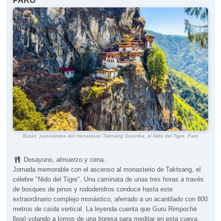
PARO
Bután: panorámica del monasterio Taktsang Goemba, el Nido del Tigre, Paro
Desayuno, almuerzo y cena.
Jornada memorable con el ascenso al monasterio de Taktsang, el
célebre "Nido del Tigre". Una caminata de unas tres horas a través
de bosques de pinos y rododendros conduce hasta este
extraordinario complejo monástico, aferrado a un acantilado con 800
metros de caída vertical. La leyenda cuenta que Guru Rimpoché
llegó volando a lomos de una tigresa para meditar en esta cueva.