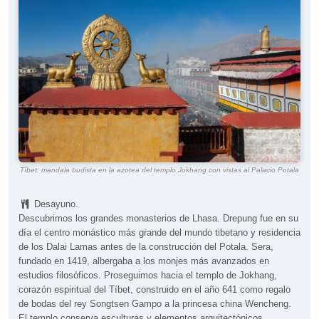
Tíbet: mandala budista en la azotea del templo Jokhang con vistas al Palacio Potala
Desayuno.
Descubrimos los grandes monasterios de Lhasa. Drepung fue en su
día el centro monástico más grande del mundo tibetano y residencia
de los Dalai Lamas antes de la construcción del Potala. Sera,
fundado en 1419, albergaba a los monjes más avanzados en
estudios filosóficos. Proseguimos hacia el templo de Jokhang,
corazón espiritual del Tíbet, construido en el año 641 como regalo
de bodas del rey Songtsen Gampo a la princesa china Wencheng.
El templo conserva esculturas y elementos arquitectónicos