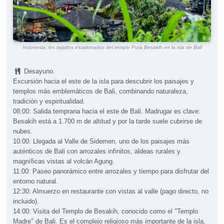
Indonesia: los tejados escalonados del templo Pura Besakih en la isla de Bali
Desayuno.
Excursión hacia el este de la isla para descubrir los paisajes y
templos más emblemáticos de Bali, combinando naturaleza,
tradición y espiritualidad.
08:00: Salida temprana hacia el este de Bali. Madrugar es clave:
Besakih está a 1.700 m de altitud y por la tarde suele cubrirse de
nubes.
10:00: Llegada al Valle de Sidemen, uno de los paisajes más
auténticos de Bali con arrozales infinitos, aldeas rurales y
magníficas vistas al volcán Agung.
11:00: Paseo panorámico entre arrozales y tiempo para disfrutar del
entorno natural.
12:30: Almuerzo en restaurante con vistas al valle (pago directo, no
incluido).
14:00: Visita del Templo de Besakih, conocido como el "Templo
Madre" de Bali. Es el complejo religioso más importante de la isla,