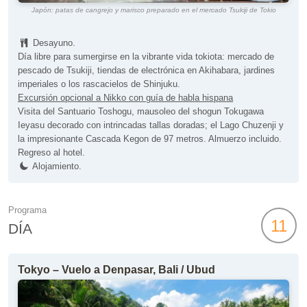
Japón: patas de cangrejo y marisco preparado en el mercado Tsukiji de Tokio
Desayuno.
Día libre para sumergirse en la vibrante vida tokiota: mercado de
pescado de Tsukiji, tiendas de electrónica en Akihabara, jardines
imperiales o los rascacielos de Shinjuku.
Excursión opcional a Nikko con guía de habla hispana
Visita del Santuario Toshogu, mausoleo del shogun Tokugawa
Ieyasu decorado con intrincadas tallas doradas; el Lago Chuzenji y
la impresionante Cascada Kegon de 97 metros. Almuerzo incluido.
Regreso al hotel.
Alojamiento.
Programa
11
DÍA
Tokyo – Vuelo a Denpasar, Bali / Ubud