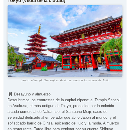
Tokyo (Visita de la ciudad)
Japón: el templo Senso-ji en Asakusa, uno de los iconos de Tokio
Desayuno y almuerzo.
Descubrimos los contrastes de la capital nipona: el Templo Sensoji
en Asakusa, el más antiguo de Tokyo, precedido por la colorida
arcada comercial de Nakamise; el Santuario Meiji, oasis de
serenidad dedicado al emperador que abrió Japón al mundo; y el
sofisticado barrio de Ginza, epicentro del lujo y la moda. Almuerzo
en restaurante. Tarde libre para explorar por su cuenta Shibuya,