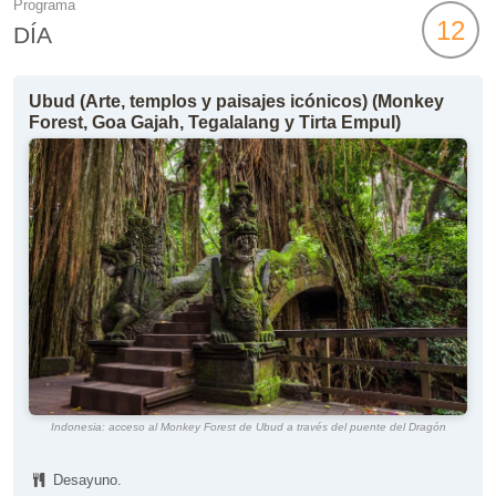
Programa
12
DÍA
Ubud (Arte, templos y paisajes icónicos) (Monkey
Forest, Goa Gajah, Tegalalang y Tirta Empul)
Indonesia: acceso al Monkey Forest de Ubud a través del puente del Dragón
Desayuno.