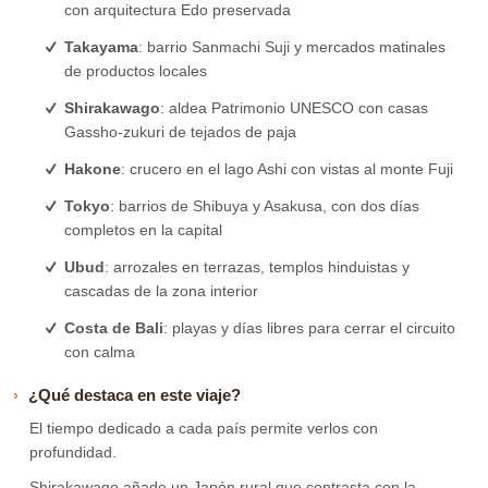
con arquitectura Edo preservada
Takayama
: barrio Sanmachi Suji y mercados matinales
de productos locales
Shirakawago
: aldea Patrimonio UNESCO con casas
Gassho-zukuri de tejados de paja
Hakone
: crucero en el lago Ashi con vistas al monte Fuji
Tokyo
: barrios de Shibuya y Asakusa, con dos días
completos en la capital
Ubud
: arrozales en terrazas, templos hinduistas y
cascadas de la zona interior
Costa de Bali
: playas y días libres para cerrar el circuito
con calma
¿Qué destaca en este viaje?
El tiempo dedicado a cada país permite verlos con
profundidad.
Shirakawago añade un Japón rural que contrasta con la