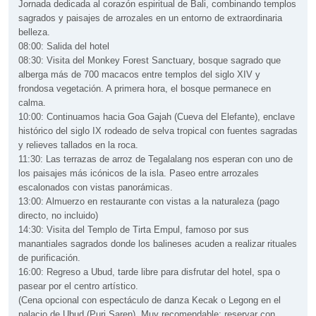
Jornada dedicada al corazón espiritual de Bali, combinando templos
sagrados y paisajes de arrozales en un entorno de extraordinaria
belleza.
08:00: Salida del hotel
08:30: Visita del Monkey Forest Sanctuary, bosque sagrado que
alberga más de 700 macacos entre templos del siglo XIV y
frondosa vegetación. A primera hora, el bosque permanece en
calma.
10:00: Continuamos hacia Goa Gajah (Cueva del Elefante), enclave
histórico del siglo IX rodeado de selva tropical con fuentes sagradas
y relieves tallados en la roca.
11:30: Las terrazas de arroz de Tegalalang nos esperan con uno de
los paisajes más icónicos de la isla. Paseo entre arrozales
escalonados con vistas panorámicas.
13:00: Almuerzo en restaurante con vistas a la naturaleza (pago
directo, no incluido)
14:30: Visita del Templo de Tirta Empul, famoso por sus
manantiales sagrados donde los balineses acuden a realizar rituales
de purificación.
16:00: Regreso a Ubud, tarde libre para disfrutar del hotel, spa o
pasear por el centro artístico.
(Cena opcional con espectáculo de danza Kecak o Legong en el
palacio de Ubud (Puri Saren). Muy recomendable; reservar con