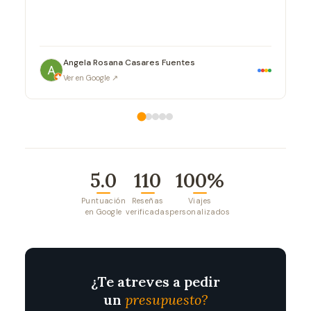
qu
cu
si
Angela Rosana Casares Fuentes
Ver en Google ↗
5.0
110
100%
Puntuación
Reseñas
Viajes
en Google
verificadas
personalizados
¿Te atreves a pedir
un
presupuesto?