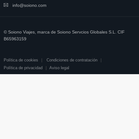
info@soiono.com
© Soiono Viajes, marca de Soiono Servcios Globales S.L. CIF
B65963159
Política de cookies
Condiciones de contratación
Política de privacidad
Aviso legal