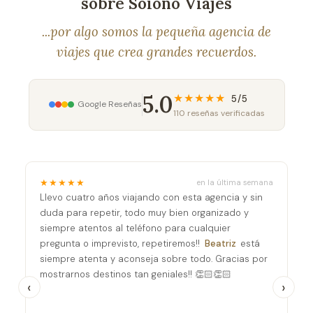
sobre Soiono Viajes
...por algo somos
la pequeña agencia de
viajes que crea grandes recuerdos.
5.0
★★★★★
5/5
Google Reseñas
110 reseñas verificadas
★★★★★
★
en la última semana
Llevo cuatro años viajando con esta agencia y sin
Só
duda para repetir, todo muy bien organizado y
¡U
siempre atentos al teléfono para cualquier
de
pregunta o imprevisto, repetiremos!!
Beatriz
está
po
siempre atenta y aconseja sobre todo. Gracias por
Bu
mostrarnos destinos tan geniales!! 👏🏻👏🏻
to
‹
›
cl
de